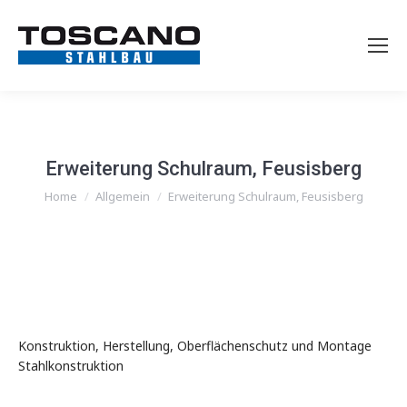
Erweiterung Schulraum, Feusisberg
You are here:
Home
Allgemein
Erweiterung Schulraum, Feusisberg
Konstruktion, Herstellung, Oberflächenschutz und Montage
Stahlkonstruktion